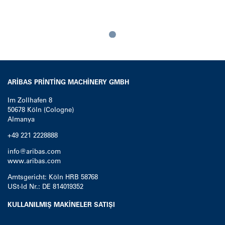
Loading...
ARIBAS PRINTING MACHINERY GMBH
Im Zollhafen 8
50678
Köln (Cologne)
Almanya
+49 221 2228888
info@aribas.com
www.aribas.com
Amtsgericht: Köln HRB 58768
USt-Id Nr.: DE 814019352
KULLANILMIŞ MAKINELER SATIŞI