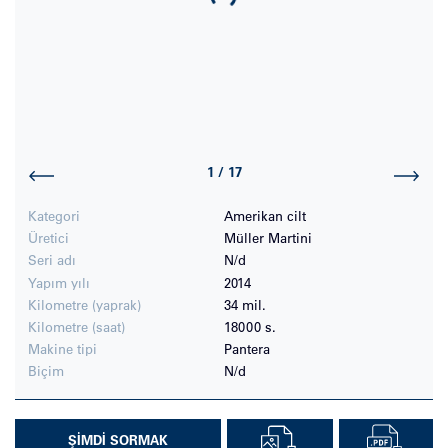
Loading...
1
/
17
Kategori
Amerikan cilt
Üretici
Müller Martini
Seri adı
N/d
Yapım yılı
2014
Kilometre (yaprak)
34 mil.
Kilometre (saat)
18000 s.
Makine tipi
Pantera
Biçim
N/d
ŞIMDI SORMAK