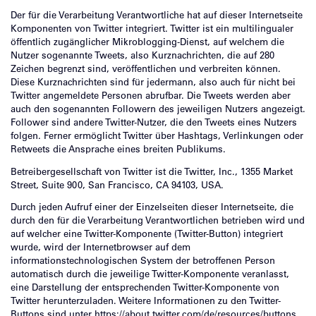
Der für die Verarbeitung Verantwortliche hat auf dieser Internetseite
Komponenten von Twitter integriert. Twitter ist ein multilingualer
öffentlich zugänglicher Mikroblogging-Dienst, auf welchem die
Nutzer sogenannte Tweets, also Kurznachrichten, die auf 280
Zeichen begrenzt sind, veröffentlichen und verbreiten können.
Diese Kurznachrichten sind für jedermann, also auch für nicht bei
Twitter angemeldete Personen abrufbar. Die Tweets werden aber
auch den sogenannten Followern des jeweiligen Nutzers angezeigt.
Follower sind andere Twitter-Nutzer, die den Tweets eines Nutzers
folgen. Ferner ermöglicht Twitter über Hashtags, Verlinkungen oder
Retweets die Ansprache eines breiten Publikums.
Betreibergesellschaft von Twitter ist die Twitter, Inc., 1355 Market
Street, Suite 900, San Francisco, CA 94103, USA.
Durch jeden Aufruf einer der Einzelseiten dieser Internetseite, die
durch den für die Verarbeitung Verantwortlichen betrieben wird und
auf welcher eine Twitter-Komponente (Twitter-Button) integriert
wurde, wird der Internetbrowser auf dem
informationstechnologischen System der betroffenen Person
automatisch durch die jeweilige Twitter-Komponente veranlasst,
eine Darstellung der entsprechenden Twitter-Komponente von
Twitter herunterzuladen. Weitere Informationen zu den Twitter-
Buttons sind unter https://about.twitter.com/de/resources/buttons